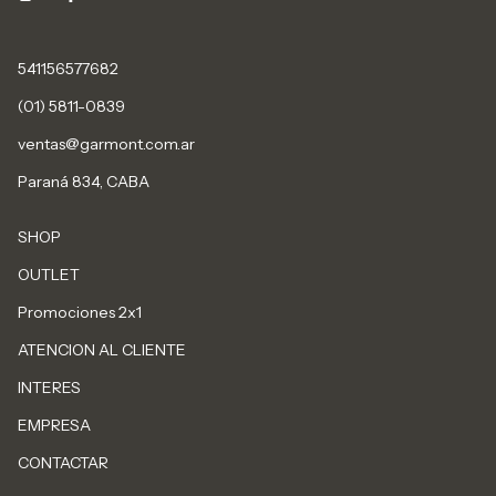
541156577682
(01) 5811-0839
ventas@garmont.com.ar
Paraná 834, CABA
SHOP
OUTLET
Promociones 2x1
ATENCION AL CLIENTE
INTERES
EMPRESA
CONTACTAR