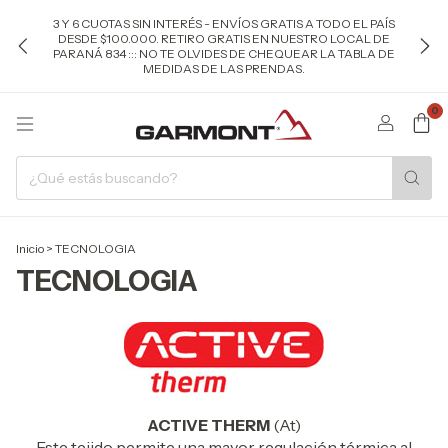
3 Y 6 CUOTAS SIN INTERÉS - ENVÍOS GRATIS A TODO EL PAÍS
DESDE $100.000. RETIRO GRATIS EN NUESTRO LOCAL DE
PARANÁ 834 ::: NO TE OLVIDES DE CHEQUEAR LA TABLA DE
MEDIDAS DE LAS PRENDAS.
0
Inicio
>
TECNOLOGIA
TECNOLOGIA
ACTIVE THERM
(At)
Este tejido permite una mayor regulación térmica al