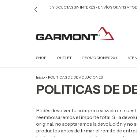
3 Y 6 CUOTAS SIN INTERÉS - ENVÍOS GRATIS A T
SHOP
OUTLET
PROMOCIONES 2X1
ATEN
Inicio
>
POLITICAS DE DEVOLUCIONES
POLITICAS DE 
Podés devolver tu compra realizada en nuestra
reembolsaremos el importe total. Si la devoluc
original, no aceptaremos la devolución y no 
productos antes de firmar el remito de entreg