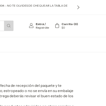
834 ::: NO TE OLVIDES DE CHEQUEAR LA TABLA DE
Entrá
/
Carrito
(
0
)
Registráte
$0
a fecha de recepción del paquete y te
ado, estropeado o no se envía en su embalaje
rega deberás revisar el buen estado de los