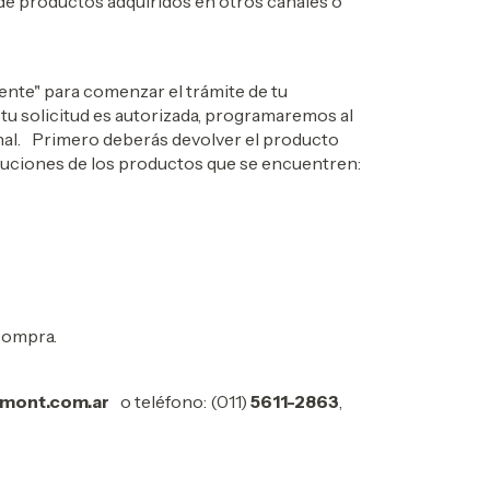
e productos adquiridos en otros canales o
ente" para comenzar el trámite de tu
i tu solicitud es autorizada, programaremos al
ginal. Primero deberás devolver el producto
luciones de los productos que se encuentren:
 compra.
mont.com.ar
o teléfono: (011)
5611-2863
,