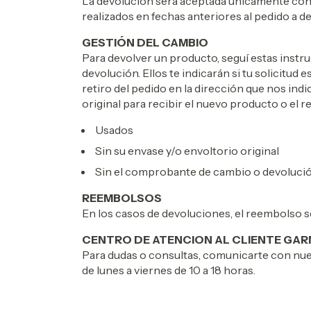
La devolución será aceptada únicamente con
realizados en fechas anteriores al pedido a de
GESTIÓN DEL CAMBIO
Para devolver un producto, seguí estas instr
devolución. Ellos te indicarán si tu solicitud
retiro del pedido en la dirección que nos in
original para recibir el nuevo producto o e
Usados
Sin su envase y/o envoltorio original
Sin el comprobante de cambio o devolució
REEMBOLSOS
En los casos de devoluciones, el reembolso se
CENTRO DE ATENCION AL CLIENTE GA
Para dudas o consultas, comunicarte con nue
de lunes a viernes de 10 a 18 horas.