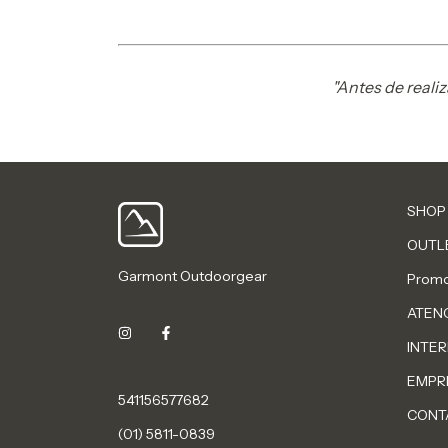
"Antes de reali
SHOP
OUTL
Garmont Outdoorgear
Promo
ATENC
INTER
EMPR
541156577682
CONT
(01) 5811-0839