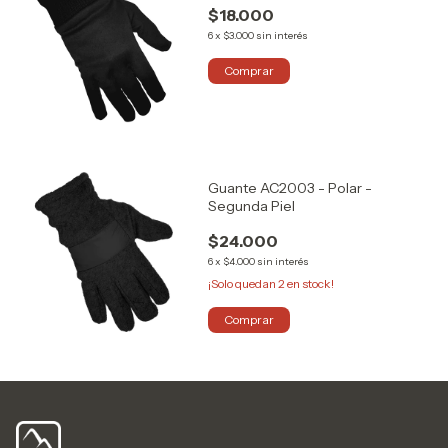
$18.000
6
x
$3.000
sin interés
Comprar
Guante AC2003 - Polar -
Segunda Piel
$24.000
6
x
$4.000
sin interés
¡Solo quedan
2
en stock!
Comprar