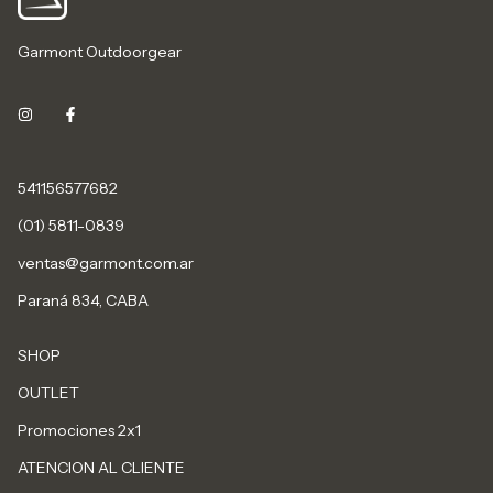
Garmont Outdoorgear
541156577682
(01) 5811-0839
ventas@garmont.com.ar
Paraná 834, CABA
SHOP
OUTLET
Promociones 2x1
ATENCION AL CLIENTE