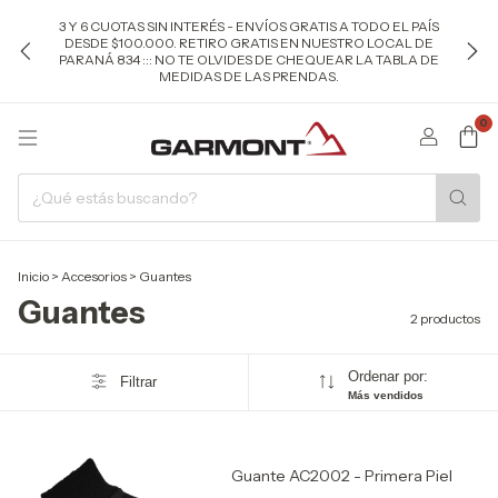
3 Y 6 CUOTAS SIN INTERÉS - ENVÍOS GRATIS A TODO EL PAÍS
DESDE $100.000. RETIRO GRATIS EN NUESTRO LOCAL DE
PARANÁ 834 ::: NO TE OLVIDES DE CHEQUEAR LA TABLA DE
MEDIDAS DE LAS PRENDAS.
0
Inicio
>
Accesorios
>
Guantes
Guantes
2 productos
Ordenar por:
Filtrar
Más vendidos
Guante AC2002 - Primera Piel