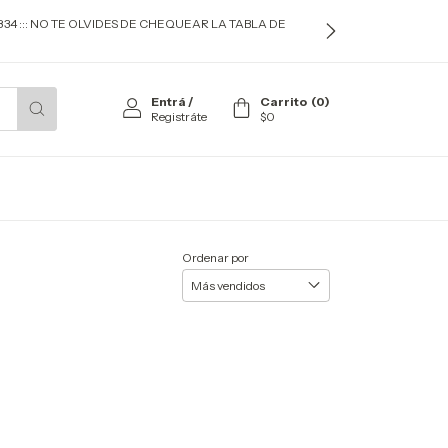
834 ::: NO TE OLVIDES DE CHEQUEAR LA TABLA DE
Entrá
/
Carrito
(
0
)
Registráte
$0
Ordenar por