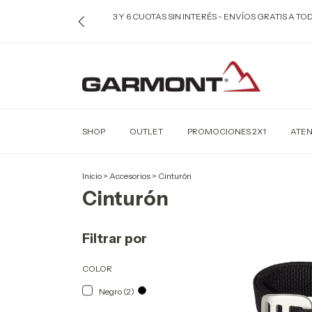
3 Y 6 CUOTAS SIN INTERÉS - ENVÍOS GRATIS A T
SHOP
OUTLET
PROMOCIONES 2X1
ATEN
Inicio
>
Accesorios
>
Cinturón
Cinturón
Filtrar por
COLOR
Negro (2)