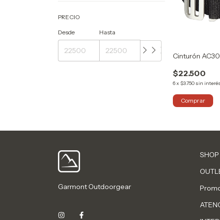
PRECIO
Desde
Hasta
Cinturón AC30
$22.500
6
x
$3.750
sin interé
Comprar
SHOP
OUTL
Garmont Outdoorgear
Promo
ATENC