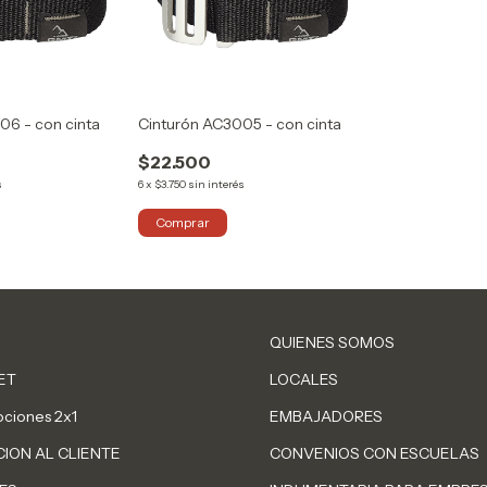
06 - con cinta
Cinturón AC3005 - con cinta
$22.500
s
6
x
$3.750
sin interés
Comprar
QUIENES SOMOS
ET
LOCALES
ciones 2x1
EMBAJADORES
ION AL CLIENTE
CONVENIOS CON ESCUELAS